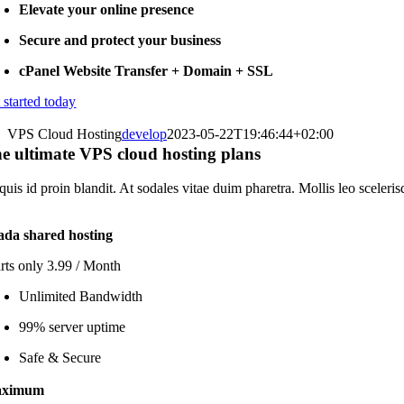
Elevate your online presence
Secure and protect your business
cPanel Website Transfer + Domain + SSL
 started today
VPS Cloud Hosting
develop
2023-05-22T19:46:44+02:00
he ultimate VPS cloud hosting plans
uis id proin blandit. At sodales vitae duim pharetra. Mollis leo sceleri
ada shared hosting
arts only 3.99 / Month
Unlimited Bandwidth
99% server uptime
Safe & Secure
aximum