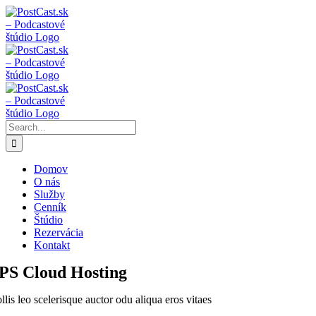
Skip
Instagram
Facebook
YouTube
to
content
Search
for:
Domov
O nás
Služby
Cenník
Štúdio
Rezervácia
Kontakt
PS Cloud Hosting
lis leo scelerisque auctor odu aliqua eros vitaes