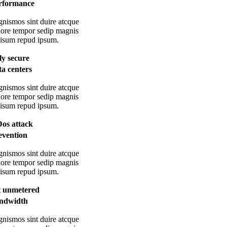
rformance
gnismos sint duire atcque
lore tempor sedip magnis
lisum repud ipsum.
lly secure
ta centers
gnismos sint duire atcque
lore tempor sedip magnis
lisum repud ipsum.
os attack
evention
gnismos sint duire atcque
lore tempor sedip magnis
lisum repud ipsum.
t unmetered
ndwidth
gnismos sint duire atcque